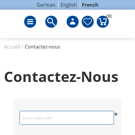
German
English
French
(0)
Accueil
/
Contactez-nous
Contactez-Nous
*