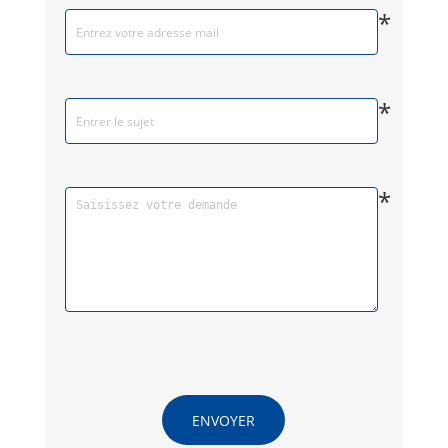
*
*
*