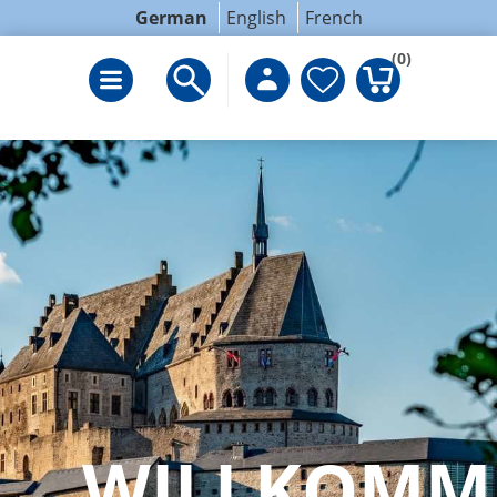
German
English
French
(0)
WILLKOMM