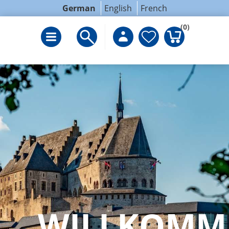
German
English
French
(0)
WILLKOMM