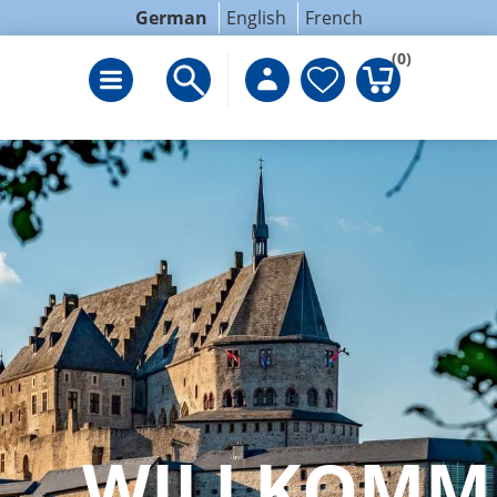
German
English
French
(0)
WILLKOMM